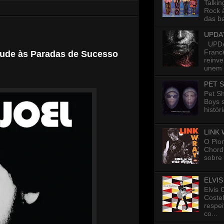
Talkin
Rock 
das ba
UPDA
UPDAT
Francê
ntude às Paradas de Sucesso
reinv
unem p
PET 
Pet S
Boys 
histór
LINK
O Pion
Chord”
sobre 
ELVI
Elvis 
Costel
respe
co...