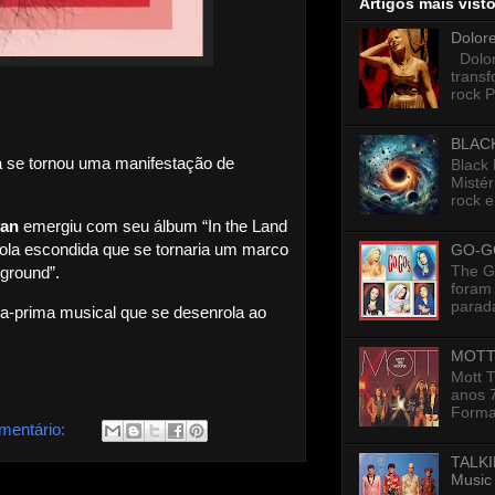
Artigos mais vist
Dolor
Dolore
trans
rock P
BLAC
 se tornou uma manifestação de
Black
Mistér
rock e
van
emergiu com seu álbum “In the Land
rola escondida que se tornaria um marco
GO-G
The G
ground”.
foram 
parada
a-prima musical que se desenrola ao
MOTT
Mott 
anos 7
Formad
mentário:
TALKI
Music