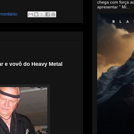
chega com força a
apresentar " Mi...
mentário:
tar e vovô do Heavy Metal