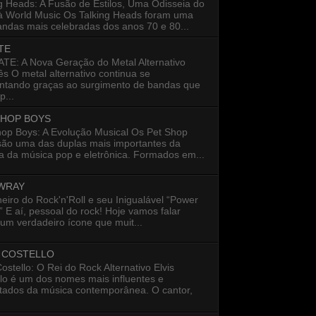
g Heads: A Fusão de Estilos, Uma Odisseia do
à World Music Os Talking Heads foram uma
ndas mais celebradas dos anos 70 e 80...
TE
E: A Nova Geração do Metal Alternativo
s O metal alternativo continua se
entando graças ao surgimento de bandas que
...
SHOP BOYS
hop Boys: A Evolução Musical Os Pet Shop
são uma das duplas mais importantes da
ia da música pop e eletrônica. Formados em...
 WRAY
eiro do Rock'n'Roll e seu Inigualável “Power
 E aí, pessoal do rock! Hoje vamos falar
um verdadeiro ícone que muit...
S COSTELLO
Costello: O Rei do Rock Alternativo Elvis
lo é um dos nomes mais influentes e
itados da música contemporânea. O cantor,