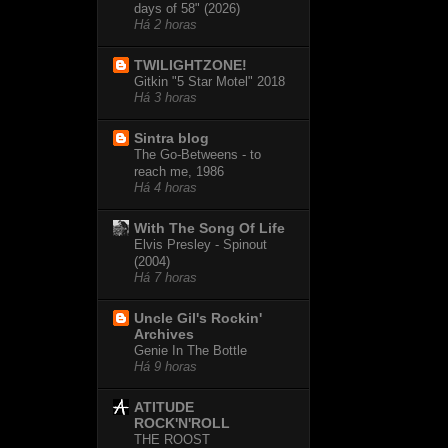
days of 58" (2026)
Há 2 horas
TWILIGHTZONE!
Gitkin "5 Star Motel" 2018
Há 3 horas
Sintra blog
The Go-Betweens - to
reach me, 1986
Há 4 horas
With The Song Of Life
Elvis Presley - Spinout
(2004)
Há 7 horas
Uncle Gil's Rockin'
Archives
Genie In The Bottle
Há 9 horas
ATITUDE
ROCK'N'ROLL
THE ROOST