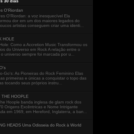
os 30 dias
es O'Riordan
s O'Riordan: a voz inesquecível Ela
formou dor em um dos maiores legados do
oucos artistas conseguem criar uma identi...
K HOLE
 Hole: Como a Accretion Music Transformou os
ios do Universo em Rock A relação entre o
 o universo sempre foi marcada por u...
O's
o-Go's: As Pioneiras do Rock Feminino Elas
as primeiras e únicas a conquistar o topo das
s tocando seus próprios instru...
 THE HOOPLE
The Hoople banda inglesa de glam rock dos
0 Origens Excêntricas e Nome Intrigante
a em 1969, em Hereford, Inglaterra, a ban...
NG HEADS Uma Odisseia do Rock à World