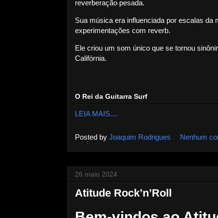
reverberação pesada.
Sua música era influenciada por escalas da 
experimentações com reverb.
Ele criou um som único que se tornou sinôni
Califórnia.
O Rei da Guitarra Surf
LEIA MAIS....
Posted by
Joaquim Rodrigues
Nenhum co
26 maio 2024
Atitude Rock’n’Roll
Bem-vindos ao Atitu