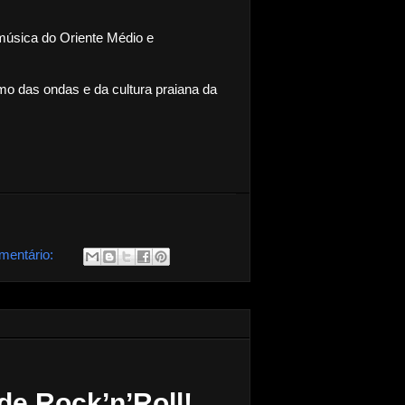
música do Oriente Médio e
mo das ondas e da cultura praiana da
mentário:
de Rock’n’Roll!