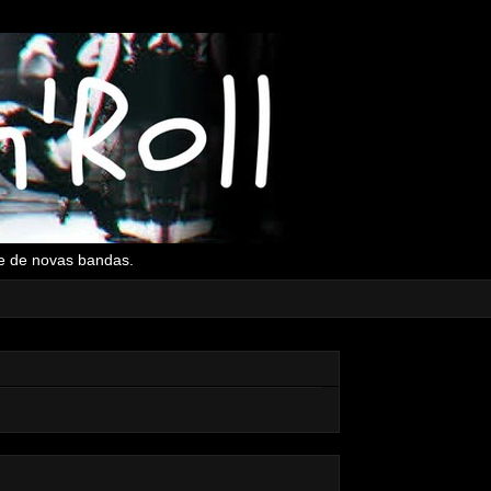
l e de novas bandas.
▼