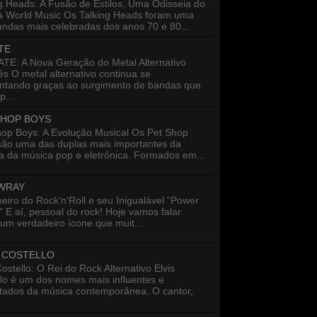
g Heads: A Fusão de Estilos, Uma Odisseia do
à World Music Os Talking Heads foram uma
ndas mais celebradas dos anos 70 e 80...
TE
E: A Nova Geração do Metal Alternativo
s O metal alternativo continua se
entando graças ao surgimento de bandas que
...
SHOP BOYS
hop Boys: A Evolução Musical Os Pet Shop
são uma das duplas mais importantes da
ia da música pop e eletrônica. Formados em...
 WRAY
eiro do Rock'n'Roll e seu Inigualável “Power
 E aí, pessoal do rock! Hoje vamos falar
um verdadeiro ícone que muit...
S COSTELLO
Costello: O Rei do Rock Alternativo Elvis
lo é um dos nomes mais influentes e
itados da música contemporânea. O cantor,