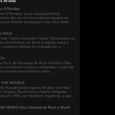
os 30 dias
es O'Riordan
s O'Riordan: a voz inesquecível Ela
formou dor em um dos maiores legados do
oucos artistas conseguem criar uma identi...
K HOLE
 Hole: Como a Accretion Music Transformou os
ios do Universo em Rock A relação entre o
 o universo sempre foi marcada por u...
O's
o-Go's: As Pioneiras do Rock Feminino Elas
as primeiras e únicas a conquistar o topo das
s tocando seus próprios instru...
 THE HOOPLE
The Hoople banda inglesa de glam rock dos
0 Origens Excêntricas e Nome Intrigante
a em 1969, em Hereford, Inglaterra, a ban...
NG HEADS Uma Odisseia do Rock à World