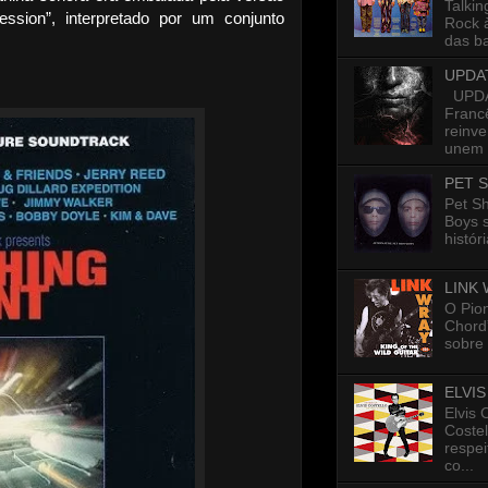
Talkin
ession”, interpretado por um conjunto
Rock 
das ba
UPDA
UPDAT
Francê
reinv
unem p
PET 
Pet S
Boys 
histór
LINK
O Pion
Chord”
sobre 
ELVI
Elvis 
Costel
respe
co...