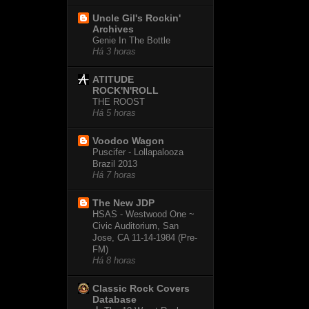
Uncle Gil's Rockin'
Archives
Genie In The Bottle
Há 3 horas
ATITUDE
ROCK'N'ROLL
THE ROOST
Há 5 horas
Voodoo Wagon
Puscifer - Lollapalooza
Brazil 2013
Há 7 horas
The New JDP
HSAS - Westwood One ~
Civic Auditorium, San
Jose, CA 11-14-1984 (Pre-
FM)
Há 8 horas
Classic Rock Covers
Database