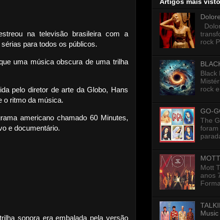
Artigos mais vist
Dolor
Dolore
treou na televisão brasileira com a
trans
rock P
sérias para todos os públicos.
que uma música obscura de uma trilha
BLAC
Black
Mistér
rock e
da pelo diretor de arte da Globo, Hans
 o ritmo da música.
GO-G
ograma americano chamado 60 Minutes,
The G
vo e documentário.
foram 
parada
MOTT
Mott 
anos 7
Formad
TALKI
Music
trilha sonora era embalada pela versão