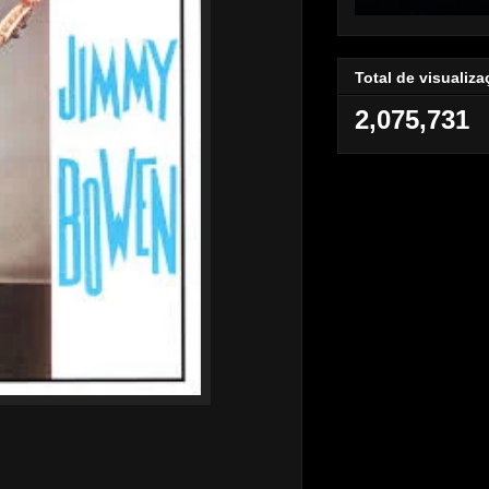
Total de visualiz
2,075,731