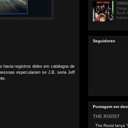
OING
Oingo
Rock 
transc
Seguidores
 havia registros deles em catálogos de
pessoas especularam se J.B. seria Jeff
te.
Postagem em des
THE ROOST
The Roost lança "