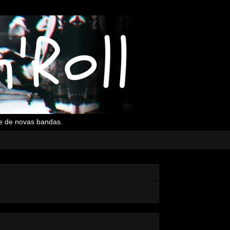
l e de novas bandas.
▼