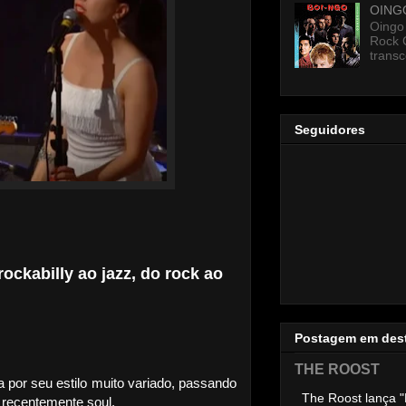
OING
Oingo
Rock 
transc
Seguidores
rockabilly ao jazz, do rock ao
Postagem em des
THE ROOST
 por seu estilo muito variado, passando
The Roost lança "
s recentemente soul.