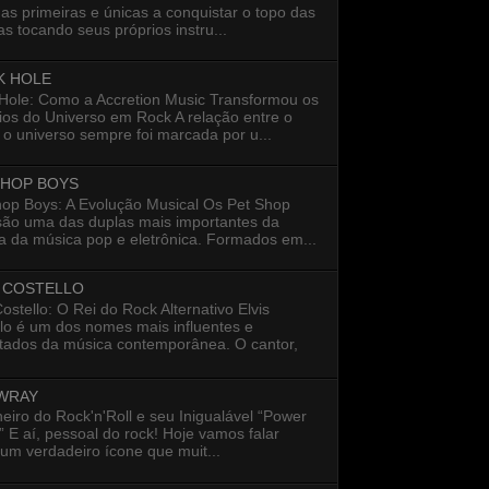
as primeiras e únicas a conquistar o topo das
s tocando seus próprios instru...
K HOLE
 Hole: Como a Accretion Music Transformou os
ios do Universo em Rock A relação entre o
 o universo sempre foi marcada por u...
SHOP BOYS
hop Boys: A Evolução Musical Os Pet Shop
são uma das duplas mais importantes da
ia da música pop e eletrônica. Formados em...
S COSTELLO
Costello: O Rei do Rock Alternativo Elvis
lo é um dos nomes mais influentes e
itados da música contemporânea. O cantor,
 WRAY
eiro do Rock'n'Roll e seu Inigualável “Power
 E aí, pessoal do rock! Hoje vamos falar
um verdadeiro ícone que muit...