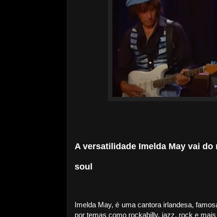
A versatilidade Imelda May vai do 
soul
Imelda May, é uma cantora irlandesa, famosa
por temas como rockabilly, jazz, rock e mai