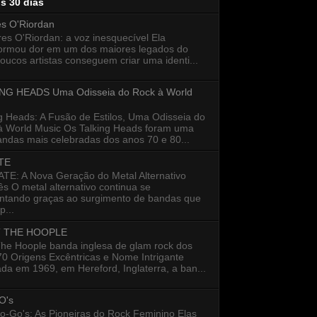
os 30 dias
es O'Riordan
s O'Riordan: a voz inesquecível Ela
formou dor em um dos maiores legados do
oucos artistas conseguem criar uma identi...
NG HEADS Uma Odisseia do Rock à World
g Heads: A Fusão de Estilos, Uma Odisseia do
à World Music Os Talking Heads foram uma
ndas mais celebradas dos anos 70 e 80...
TE
E: A Nova Geração do Metal Alternativo
s O metal alternativo continua se
entando graças ao surgimento de bandas que
...
 THE HOOPLE
The Hoople banda inglesa de glam rock dos
0 Origens Excêntricas e Nome Intrigante
a em 1969, em Hereford, Inglaterra, a ban...
O's
o-Go's: As Pioneiras do Rock Feminino Elas