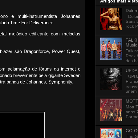
Artigos mais vist
Dolor
tono e multi-instrumentista Johannes
Dolore
trans
lado Time For Deliverance.
rock P
tal melódico edificante com melodias
TALKI
Music
Talkin
yblazer são Dragonforce, Power Quest,
Rock 
das ba
om aclamação de fóruns da internet e
UPDA
cionado brevemente pela gigante Sweden
UPDAT
Francê
tra banda de Johannes, Symphonity.
reinv
unem p
MOTT
Mott 
anos 7
Formad
GO-G
The G