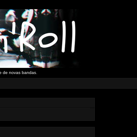
l e de novas bandas.
▼