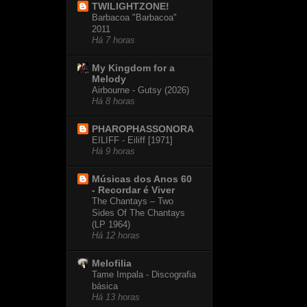
TWILIGHTZONE!
Barbacoa "Barbacoa"
2011
Há 7 horas
My Kingdom for a
Melody
Airbourne - Gutsy (2026)
Há 8 horas
PHAROPHASSONORA
EILIFF - Eiliff [1971]
Há 9 horas
Músicas dos Anos 60
- Recordar é Viver
The Chantays – Two
Sides Of The Chantays
(LP 1964)
Há 12 horas
Melofilia
Tame Impala - Discografia
básica
Há 13 horas