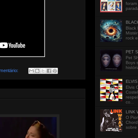
foram 
parada
BLAC
Black
Mistér
rock e
PET 
Pet S
Boys 
histór
mentário:
ELVI
Elvis 
Costel
respe
co...
LINK
O Pion
Chord”
sobre 