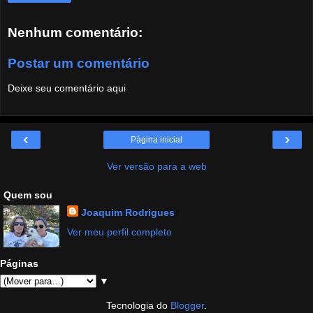
Nenhum comentário:
Postar um comentário
Deixe seu comentário aqui
‹
›
Página inicial
Ver versão para a web
Quem sou
Joaquim Rodrigues
Ver meu perfil completo
Páginas
▼
Tecnologia do
Blogger
.