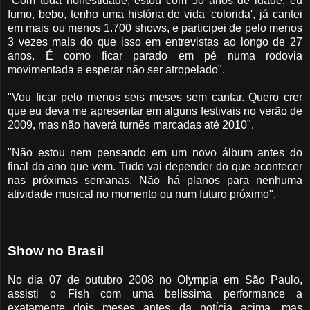
"Com toda honestidade, estou com 50 anos de idade, eu
fumo, bebo, tenho uma história de vida 'colorida', já cantei
em mais ou menos 1.700 shows, e participei de pelo menos
3 vezes mais do que isso em entrevistas ao longo de 27
anos. É como ficar parado em pé numa rodovia
movimentada e esperar não ser atropelado".
"Vou ficar pelo menos seis meses sem cantar. Quero crer
que eu deva me apresentar em alguns festivais no verão de
2009, mas não haverá turnês marcadas até 2010".
"Não estou nem pensando em um novo álbum antes do
final do ano que vem. Tudo vai depender do que acontecer
nas próximas semanas. Não há planos para nenhuma
atividade musical no momento ou num futuro próximo".
Show no Brasil
No dia 07 de outubro 2008 no Olympia em São Paulo,
assisti o Fish com uma belíssima performance a
exatamente dois meses antes da notícia acima, mas