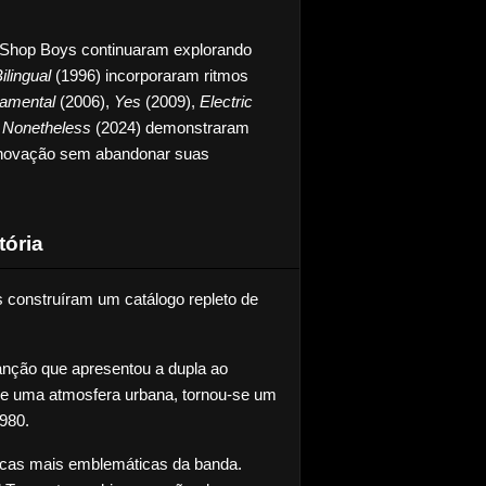
 Shop Boys continuaram explorando 
ilingual
 (1996) incorporaram ritmos 
amental
 (2006), 
Yes
 (2009), 
Electric
 
Nonetheless
 (2024) demonstraram 
novação sem abandonar suas 
tória
 construíram um catálogo repleto de 
ção que apresentou a dupla ao 
 e uma atmosfera urbana, tornou-se um 
980.
cas mais emblemáticas da banda. 