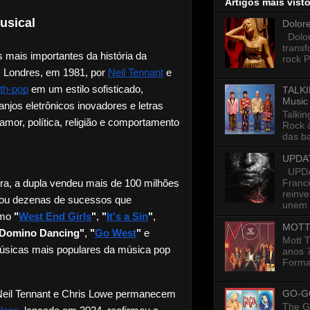
Artigos mais vist
usical
Dolor
Dolore
trans
 mais importantes da história da 
rock P
 Londres, em 1981, por
Neil Tennant
 e
th-pop
 em um estilo sofisticado, 
TALKI
Music
jos eletrônicos inovadores e letras 
Talkin
or, política, religião e comportamento 
Rock 
das ba
UPDA
UPDAT
Francê
a, a dupla vendeu mais de 100 milhões 
reinv
ou dezenas de sucessos que 
unem p
mo 
"
West End Girls
"
, 
"
It's a Sin
"
, 
MOTT
Domino Dancing"
, 
"
Go West
"
 e 
Mott 
úsicas mais populares da música pop 
anos 7
Formad
GO-G
eil Tennant e Chris Lowe permanecem 
The G