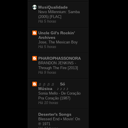
MusiQualidade
Novo Millennium: Samba
(2005) [FLAC]
Há 5 horas
Uncle Gil's Rockin'
Archives
Jose, The Mexican Boy
Há 5 horas
PHAROPHASSONORA
BRANDON JENKINS -
Through The Fire [2013]
Há 9 horas
♫ ♫ ♫ ♫ Só
Música ♪ ♪ ♪ ♪
Sonia Mello - De Coração
Pra Coração (1987)
Há 10 horas
Deserter's Songs
Blessed End • Movin’ On
℗ 1971