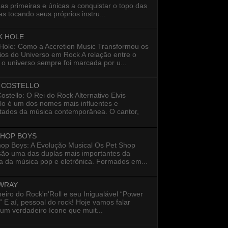
as primeiras e únicas a conquistar o topo das
s tocando seus próprios instru...
K HOLE
 Hole: Como a Accretion Music Transformou os
ios do Universo em Rock A relação entre o
 o universo sempre foi marcada por u...
S COSTELLO
Costello: O Rei do Rock Alternativo Elvis
lo é um dos nomes mais influentes e
itados da música contemporânea. O cantor,
SHOP BOYS
hop Boys: A Evolução Musical Os Pet Shop
são uma das duplas mais importantes da
ia da música pop e eletrônica. Formados em...
 WRAY
eiro do Rock'n'Roll e seu Inigualável “Power
 E aí, pessoal do rock! Hoje vamos falar
um verdadeiro ícone que muit...