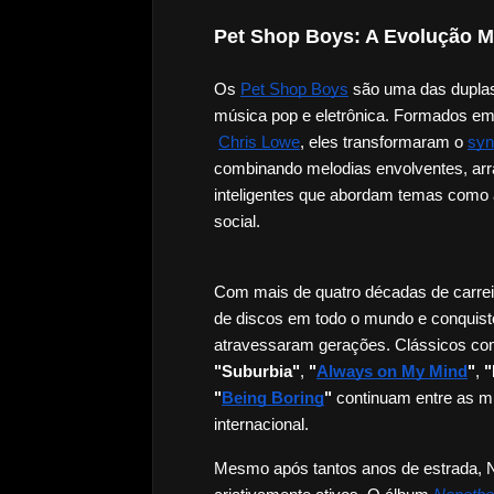
Pet Shop Boys: A Evolução M
Os
Pet Shop Boys
 são uma das duplas
música pop e eletrônica. Formados em
Chris Lowe
, eles transformaram o
syn
combinando melodias envolventes, arran
inteligentes que abordam temas como am
social.
Com mais de quatro décadas de carreir
de discos em todo o mundo e conquist
atravessaram gerações. Clássicos co
"Suburbia"
, 
"
Always on My Mind
"
, 
"
"
Being Boring
"
 continuam entre as m
internacional.
Mesmo após tantos anos de estrada, N