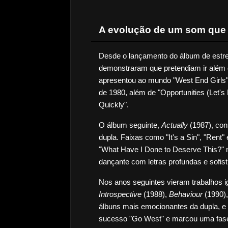
A evolução de um som que
Desde o lançamento do álbum de estre
demonstraram que pretendiam ir além 
apresentou ao mundo "West End Girls
de 1980, além de "Opportunities (Let'
Quickly".
O álbum seguinte, 
Actually
 (1987), con
dupla. Faixas como "It's a Sin", "Rent"
"What Have I Done to Deserve This?" m
dançante com letras profundas e sofist
Introspective
 (1988), 
Behaviour
 (1990)
álbuns mais emocionantes da dupla, e 
sucesso "Go West" e marcou uma fase 