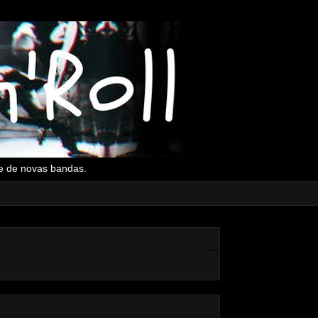
l e de novas bandas.
▼