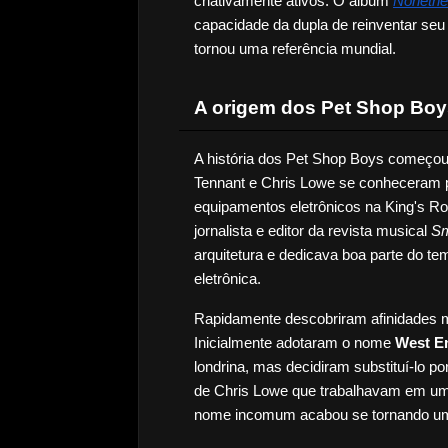
criativamente ativos. O álbum
Nonethe
capacidade da dupla de reinventar seu
tornou uma referência mundial.
A origem dos Pet Shop Boy
A história dos Pet Shop Boys começou
Tennant e Chris Lowe se conheceram p
equipamentos eletrônicos na King's Ro
jornalista e editor da revista musical 
Sm
arquitetura e dedicava boa parte do te
eletrônica.
Rapidamente descobriram afinidades m
Inicialmente adotaram o nome 
West E
londrina, mas decidiram substituí-lo por
de Chris Lowe que trabalhavam em uma
nome incomum acabou se tornando uma