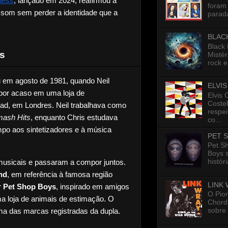
less
, lançado em 2024, reafirmou a 
foram 
 som sem perder a identidade que a 
parada
BLAC
Black
s
Mistér
rock e
 em agosto de 1981, quando Neil 
ELVI
or acaso em uma loja de 
Elvis 
Costel
ad, em Londres. Neil trabalhava como 
respe
ash Hits
, enquanto Chris estudava 
co...
mpo aos sintetizadores e à música 
PET 
Pet S
Boys 
histór
usicais e passaram a compor juntos. 
nd
, em referência à famosa região 
LINK
 
Pet Shop Boys
, inspirado em amigos 
O Pion
 loja de animais de estimação. O 
Chord”
sobre 
 das marcas registradas da dupla.