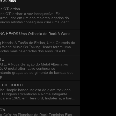
os 30 dias
es O'Riordan
s O'Riordan: a voz inesquecível Ela
formou dor em um dos maiores legados do
oucos artistas conseguem criar uma identi...
NG HEADS Uma Odisseia do Rock à World
g Heads: A Fusão de Estilos, Uma Odisseia do
à World Music Os Talking Heads foram uma
ndas mais celebradas dos anos 70 e 80...
TE
E: A Nova Geração do Metal Alternativo
s O metal alternativo continua se
entando graças ao surgimento de bandas que
...
 THE HOOPLE
The Hoople banda inglesa de glam rock dos
0 Origens Excêntricas e Nome Intrigante
a em 1969, em Hereford, Inglaterra, a ban...
O's
o-Go's: As Pioneiras do Rock Feminino Elas