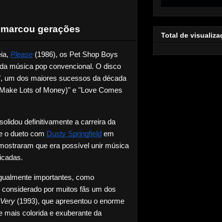
 marcou gerações
Total de visualiz
ia,
Please
 (1986), os Pet Shop Boys 
da música pop convencional. O disco 
", um dos maiores sucessos da década 
s Make Lots of Money)" e "Love Comes 
solidou definitivamente a carreira da 
 e o dueto com
Dusty Springfield
 em 
ostraram que era possível unir música 
icadas.
Nos anos seguintes vieram trabalhos igualmente importantes, como 
, considerado por muitos fãs um dos 
Very
 (1993), que apresentou o enorme 
mais colorida e exuberante da 