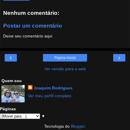
Nenhum comentário:
Postar um comentário
Deixe seu comentário aqui
‹
›
Página inicial
Ver versão para a web
Quem sou
Joaquim Rodrigues
Ver meu perfil completo
Páginas
▼
Tecnologia do
Blogger
.