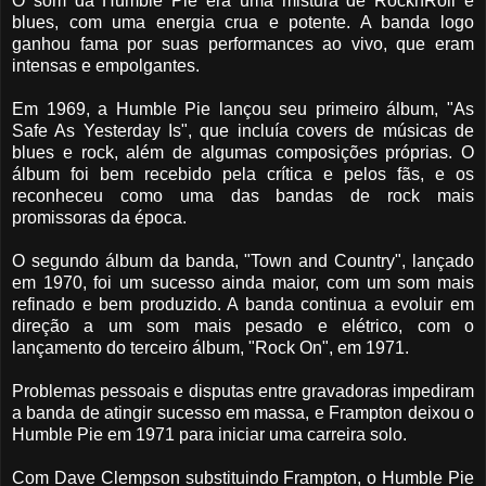
O som da Humble Pie era uma mistura de RocknRoll e
blues, com uma energia crua e potente. A banda logo
ganhou fama por suas performances ao vivo, que eram
intensas e empolgantes.
Em 1969, a Humble Pie lançou seu primeiro álbum, "As
Safe As Yesterday Is", que incluía covers de músicas de
blues e rock, além de algumas composições próprias. O
álbum foi bem recebido pela crítica e pelos fãs, e os
reconheceu como uma das bandas de rock mais
promissoras da época.
O segundo álbum da banda, "Town and Country", lançado
em 1970, foi um sucesso ainda maior, com um som mais
refinado e bem produzido. A banda continua a evoluir em
direção a um som mais pesado e elétrico, com o
lançamento do terceiro álbum, "Rock On", em 1971.
Problemas pessoais e disputas entre gravadoras impediram
a banda de atingir sucesso em massa, e Frampton deixou o
Humble Pie em 1971 para iniciar uma carreira solo.
Com Dave Clempson substituindo Frampton, o Humble Pie