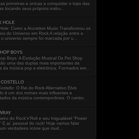
as primeiras e únicas a conquistar o topo das
s tocando seus próprios instru...
K HOLE
 Hole: Como a Accretion Music Transformou os
ios do Universo em Rock A relação entre o
 o universo sempre foi marcada por u...
SHOP BOYS
hop Boys: A Evolução Musical Os Pet Shop
são uma das duplas mais importantes da
ia da música pop e eletrônica. Formados em...
S COSTELLO
Costello: O Rei do Rock Alternativo Elvis
lo é um dos nomes mais influentes e
itados da música contemporânea. O cantor,
 WRAY
eiro do Rock'n'Roll e seu Inigualável “Power
 E aí, pessoal do rock! Hoje vamos falar
um verdadeiro ícone que muit...