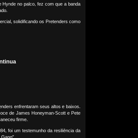
de Hynde no palco, fez com que a banda
ado.
rcial, solidificando os Pretenders como
ntinua
nders enfrentaram seus altos e baixos.
recoce de James Honeyman-Scott e Pete
aneceu firme.
84, foi um testemunho da resiliência da
n Gang”.