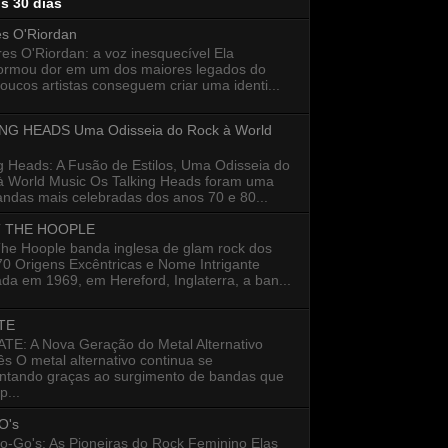
os 30 dias
es O'Riordan
s O'Riordan: a voz inesquecível Ela
formou dor em um dos maiores legados do
oucos artistas conseguem criar uma identi...
NG HEADS Uma Odisseia do Rock à World
g Heads: A Fusão de Estilos, Uma Odisseia do
à World Music Os Talking Heads foram uma
ndas mais celebradas dos anos 70 e 80...
 THE HOOPLE
The Hoople banda inglesa de glam rock dos
0 Origens Excêntricas e Nome Intrigante
a em 1969, em Hereford, Inglaterra, a ban...
TE
E: A Nova Geração do Metal Alternativo
s O metal alternativo continua se
entando graças ao surgimento de bandas que
...
O's
o-Go's: As Pioneiras do Rock Feminino Elas