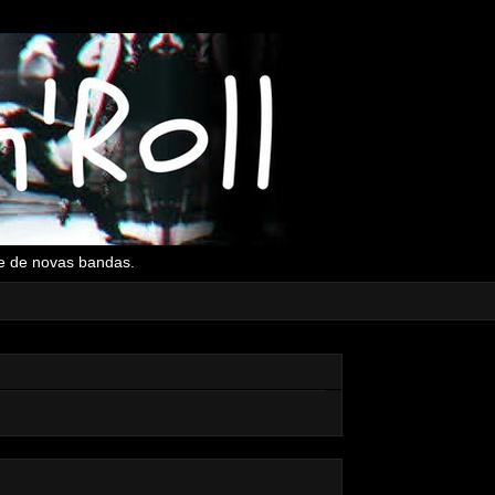
l e de novas bandas.
▼