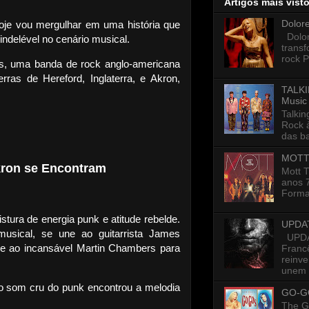
Artigos mais vist
Dolor
Hoje vou mergulhar em uma história que
Dolore
ndelével no cenário musical.
trans
rock P
rs, uma banda de rock anglo-americana
as de Hereford, Inglaterra, e Akron,
TALKI
Music
Talkin
Rock 
das ba
MOTT
Akron se Encontram
Mott 
anos 7
Formad
stura de energia punk e atitude rebelde.
UPDA
usical, se une ao guitarrista James
UPDAT
 e ao incansável Martin Chambers para
Francê
reinv
unem p
o som cru do punk encontrou a melodia
GO-G
The G