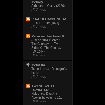
Melody
Airbourne - Gutsy (2026)
Há 2 horas
PHAROPHASSONORA
EILIFF - Eiliff [1971]
Há 2 horas
Músicas dos Anos 60
- Recordar é Viver
The Chantays – Two
Sides Of The Chantays
(LP 1964)
Há 5 horas
Melofilia
Tame Impala - Discografia
básica
Há 7 horas
TWANGSVILLE
REVISITED
Nekro and Dog Are
Rockin' It: Volume 121
Há 8 horas