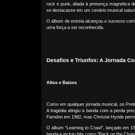
rock e punk, aliada à presença magnética 
se destacasse em um cenário musical satur
O álbum de estreia alcançou o sucesso come
uma força a ser reconhecida.
Desafios e Triunfos: A Jornada Co
Altos e Baixos
Como em qualquer jornada musical, os Prete
A tragédia atingiu a banda com a perda p
Farndon em 1982, mas Chrissie Hynde perm
O álbum “Learning to Crawl”, lançado em 19
banda e incluiu hits como “Back on the Chai