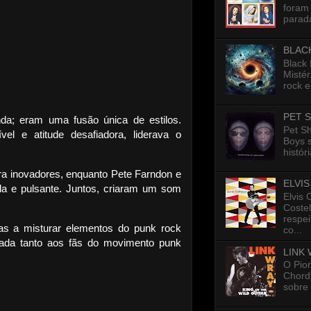
foram 
parada
BLAC
Black
Mistér
rock e
PET 
a; eram uma fusão única de estilos.
Pet S
el e atitude desafiadora, liderava o
Boys 
histór
rra inovadores, enquanto Pete Farndon e
ELVI
a e pulsante. Juntos, criaram um som
Elvis 
Costel
respe
as a misturar elementos do punk rock
co...
ada tanto aos fãs do movimento punk
LINK
O Pion
Chord”
sobre 