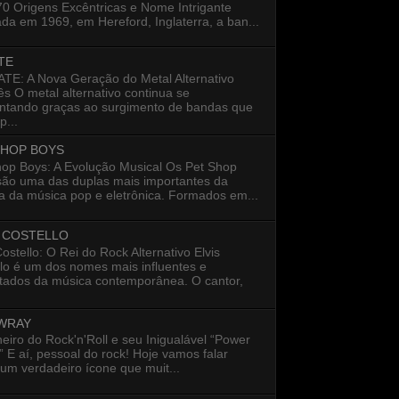
0 Origens Excêntricas e Nome Intrigante
a em 1969, em Hereford, Inglaterra, a ban...
TE
E: A Nova Geração do Metal Alternativo
s O metal alternativo continua se
entando graças ao surgimento de bandas que
...
SHOP BOYS
hop Boys: A Evolução Musical Os Pet Shop
são uma das duplas mais importantes da
ia da música pop e eletrônica. Formados em...
S COSTELLO
Costello: O Rei do Rock Alternativo Elvis
lo é um dos nomes mais influentes e
itados da música contemporânea. O cantor,
 WRAY
eiro do Rock'n'Roll e seu Inigualável “Power
 E aí, pessoal do rock! Hoje vamos falar
um verdadeiro ícone que muit...