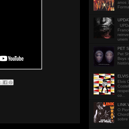
anos 7
Formad
UPDA
UPDAT
Francê
reinv
unem p
PET 
Pet S
Boys 
histór
ELVI
Elvis 
Costel
respe
co...
LINK
O Pion
Chord”
sobre 