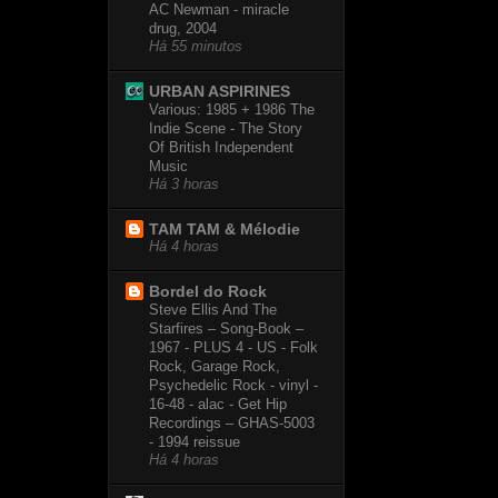
AC Newman - miracle
drug, 2004
Há 55 minutos
URBAN ASPIRINES
Various: 1985 + 1986 The
Indie Scene - The Story
Of British Independent
Music
Há 3 horas
TAM TAM & Mélodie
Há 4 horas
Bordel do Rock
Steve Ellis And The
Starfires – Song-Book –
1967 - PLUS 4 - US - Folk
Rock, Garage Rock,
Psychedelic Rock - vinyl -
16-48 - alac - Get Hip
Recordings – GHAS-5003
- 1994 reissue
Há 4 horas