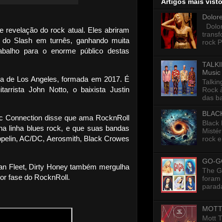
Artigos mais vist
Dolor
Dolore
 revelação do rock atual. Eles abriram
trans
o Slash em turnês, ganhando muita
rock P
abalho para o enorme público destas
TALKI
Music
a de Los Angeles, formada em 2017. É
Talkin
arrista John Notto, o baixista Justin
Rock 
das ba
BLAC
ic Connection disse que ama RocknRoll
Black
na linha blues rock, e que suas bandas
Mistér
eppelin, AC/DC, Aerosmith, Black Crowes
rock e
GO-G
an Fleet, Dirty Honey também mergulha
The G
hor fase do RocknRoll.
foram 
parada
MOTT
Mott 