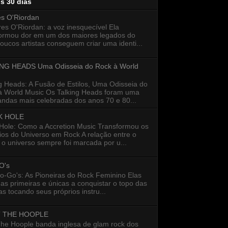
os 30 dias
es O'Riordan
s O'Riordan: a voz inesquecível Ela
formou dor em um dos maiores legados do
oucos artistas conseguem criar uma identi...
NG HEADS Uma Odisseia do Rock à World
g Heads: A Fusão de Estilos, Uma Odisseia do
à World Music Os Talking Heads foram uma
ndas mais celebradas dos anos 70 e 80...
K HOLE
 Hole: Como a Accretion Music Transformou os
ios do Universo em Rock A relação entre o
 o universo sempre foi marcada por u...
O's
o-Go's: As Pioneiras do Rock Feminino Elas
as primeiras e únicas a conquistar o topo das
s tocando seus próprios instru...
 THE HOOPLE
The Hoople banda inglesa de glam rock dos