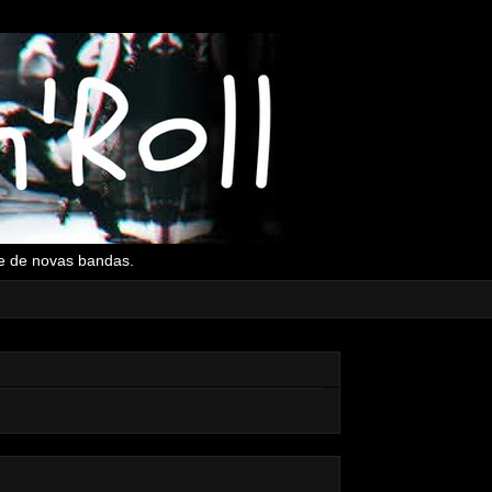
l e de novas bandas.
▼