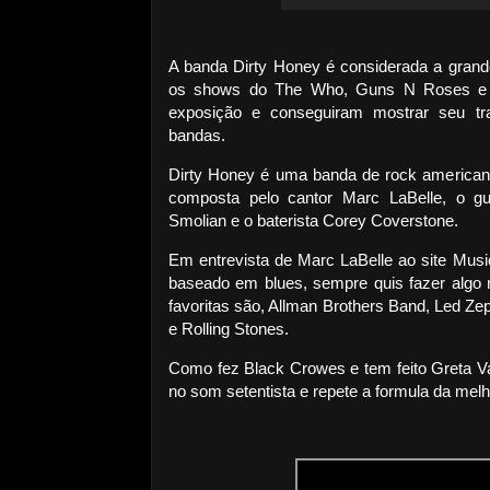
A banda Dirty Honey é considerada a grande
os shows do The Who, Guns N Roses e d
exposição e conseguiram mostrar seu tr
bandas.
Dirty Honey é uma banda de rock american
composta pelo cantor Marc LaBelle, o guit
Smolian e o baterista Corey Coverstone.
Em entrevista de Marc LaBelle ao site Mus
baseado em blues, sempre quis fazer algo 
favoritas são, Allman Brothers Band, Led Z
e Rolling Stones.
Como fez Black Crowes e tem feito Greta V
no som setentista e repete a formula da mel