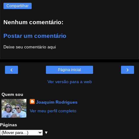
Compartilhar
Nenhum comentário:
Postar um comentário
Deixe seu comentário aqui
‹
›
Página inicial
Ver versão para a web
Quem sou
Joaquim Rodrigues
Ver meu perfil completo
Páginas
▼