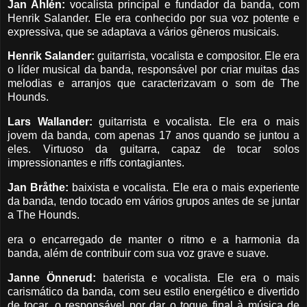
Jan Ahlén:
vocalista principal e fundador da banda, com
Henrik Salander. Ele era conhecido por sua voz potente e
expressiva, que se adaptava a vários gêneros musicais.
Henrik Salander:
guitarrista, vocalista e compositor. Ele era
o líder musical da banda, responsável por criar muitas das
melodias e arranjos que caracterizavam o som de The
Hounds.
Lars Wallander:
guitarrista e vocalista. Ele era o mais
jovem da banda, com apenas 17 anos quando se juntou a
eles. Virtuoso da guitarra, capaz de tocar solos
impressionantes e riffs contagiantes.
Jan Bråthe:
baixista e vocalista. Ele era o mais experiente
da banda, tendo tocado em vários grupos antes de se juntar
a The Hounds.
era o encarregado de manter o ritmo e a harmonia da
banda, além de contribuir com sua voz grave e suave.
Janne Önnerud:
baterista e vocalista. Ele era o mais
carismático da banda, com seu estilo energético e divertido
de tocar. o responsável por dar o toque final à música de