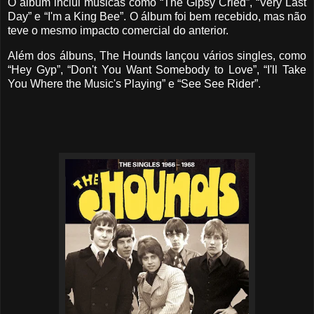
O álbum inclui músicas como “The Gipsy Cried”, “Very Last
Day” e “I'm a King Bee”. O álbum foi bem recebido, mas não
teve o mesmo impacto comercial do anterior.
Além dos álbuns, The Hounds lançou vários singles, como
“Hey Gyp”, “Don't You Want Somebody to Love”, “I'll Take
You Where the Music's Playing” e “See See Rider”.