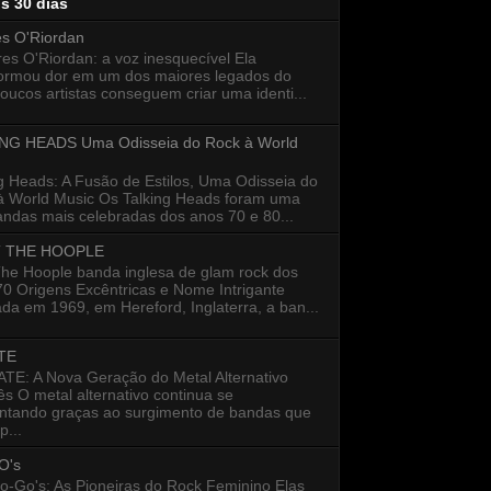
os 30 dias
es O'Riordan
s O'Riordan: a voz inesquecível Ela
formou dor em um dos maiores legados do
oucos artistas conseguem criar uma identi...
NG HEADS Uma Odisseia do Rock à World
g Heads: A Fusão de Estilos, Uma Odisseia do
à World Music Os Talking Heads foram uma
ndas mais celebradas dos anos 70 e 80...
 THE HOOPLE
The Hoople banda inglesa de glam rock dos
0 Origens Excêntricas e Nome Intrigante
a em 1969, em Hereford, Inglaterra, a ban...
TE
E: A Nova Geração do Metal Alternativo
s O metal alternativo continua se
entando graças ao surgimento de bandas que
...
O's
o-Go's: As Pioneiras do Rock Feminino Elas