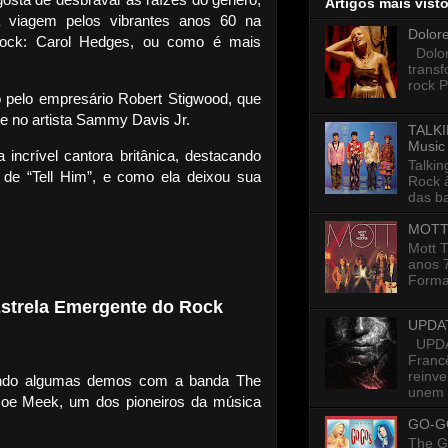
Artigos mais vist
 viagem pelos vibrantes anos 60 na
Dolor
rock: Carol Hedges, ou como é mais
Dolore
trans
rock P
do pelo empresário Robert Stigwood, que
y e no artista Sammy Davis Jr.
TALKI
Music
 incrível cantora britânica, destacando
Talkin
de “Tell Him”, e como ela deixou sua
Rock 
das ba
MOTT
Mott 
anos 7
Formad
Estrela Emergente do Rock
UPDA
UPDAT
Francê
reinv
vando algumas demos com a banda The
unem p
 Joe Meek, um dos pioneiros da música
GO-G
The G