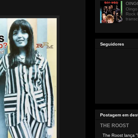
OING
Oingo
Rock 
transc
Seguidores
Postagem em des
THE ROOST
The Roost lança "