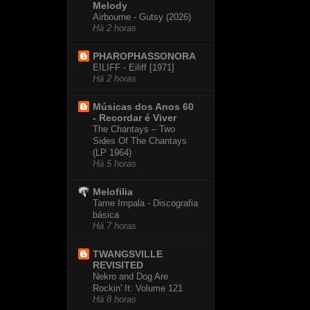
Melody
Airbourne - Gutsy (2026)
Há 2 horas
PHAROPHASSONORA
EILIFF - Eiliff [1971]
Há 2 horas
Músicas dos Anos 60
- Recordar é Viver
The Chantays – Two
Sides Of The Chantays
(LP 1964)
Há 5 horas
Melofilia
Tame Impala - Discografia
básica
Há 7 horas
TWANGSVILLE
REVISITED
Nekro and Dog Are
Rockin' It: Volume 121
Há 8 horas