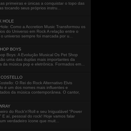
as primeiras e únicas a conquistar o topo das
s tocando seus próprios instru...
K HOLE
 Hole: Como a Accretion Music Transformou os
ios do Universo em Rock A relação entre o
 o universo sempre foi marcada por u...
SHOP BOYS
hop Boys: A Evolução Musical Os Pet Shop
são uma das duplas mais importantes da
ia da música pop e eletrônica. Formados em...
S COSTELLO
Costello: O Rei do Rock Alternativo Elvis
lo é um dos nomes mais influentes e
itados da música contemporânea. O cantor,
 WRAY
eiro do Rock'n'Roll e seu Inigualável “Power
 E aí, pessoal do rock! Hoje vamos falar
um verdadeiro ícone que muit...