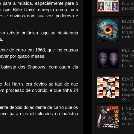
 para a música, especialmente para o
foram 
parada
nte que Billie Davis emergiu como uma
ões e ouvidos com sua voz poderosa e
BLAC
Black
Mistér
 artista britânica logo se destacaria
rock e
a.
idente de carro em 1963, que lhe causou
PET 
Pet S
ravar por quatro meses.
Boys 
histór
x-baixista dos Shadows, com quem ela
ELVI
e Jet Harris era devido ao fato de que
Elvis 
Costel
 processo de divórcio, e que tinha 24
respe
co...
ente depois do acidente de carro que os
LINK
xe para eles dificuldades na indústria
O Pion
Chord”
sobre 