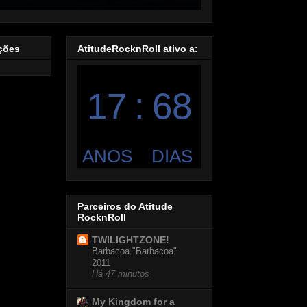
ações
AtitudeRocknRoll ativo a:
Parceiros do Atitude
RocknRoll
TWILIGHTZONE!
Barbacoa "Barbacoa"
2011
Há 47 minutos
My Kingdom for a