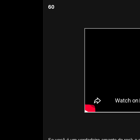
60
Se você é um verdadeiro amante do rock e g