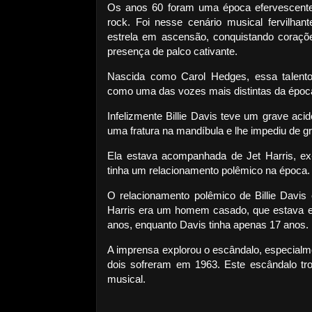
Os anos 60 foram uma época efervescente
rock. Foi nesse cenário musical fervilha
estrela em ascensão, conquistando coraç
presença de palco cativante.
Nascida como Carol Hedges, essa talentosa
como uma das vozes mais distintas da époc
Infelizmente Billie Davis teve um grave ac
uma fratura na mandíbula e lhe impediu de g
Ela estava acompanhada de Jet Harris, e
tinha um relacionamento polêmico na época.
O relacionamento polêmico de Billie Davis 
Harris era um homem casado, que estava em
anos, enquanto Davis tinha apenas 17 anos.
A imprensa explorou o escândalo, especialm
dois sofreram em 1963. Este escândalo trou
musical.