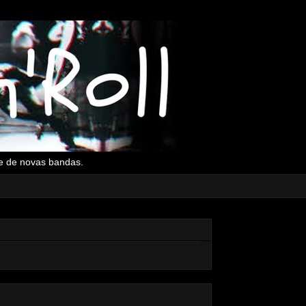
l e de novas bandas.
▼