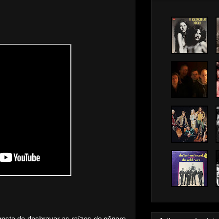
osta de desbravar as raízes do gênero,